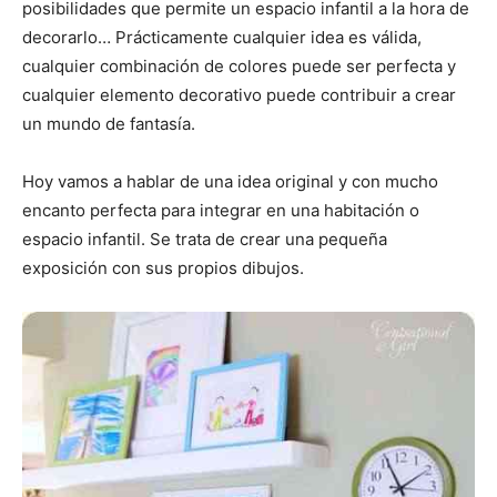
posibilidades que permite un espacio infantil a la hora de
r
r
r
r
r
t
o
r
A
t
t
t
t
t
t
o
e
p
decorarlo… Prácticamente cualquier idea es válida,
i
i
i
i
i
e
k
s
p
r
r
r
r
r
r
t
cualquier combinación de colores puede ser perfecta y
e
e
e
e
e
)
n
n
n
n
n
cualquier elemento decorativo puede contribuir a crear
un mundo de fantasía.
Hoy vamos a hablar de una idea original y con mucho
encanto perfecta para integrar en una habitación o
espacio infantil. Se trata de crear una pequeña
exposición con sus propios dibujos.