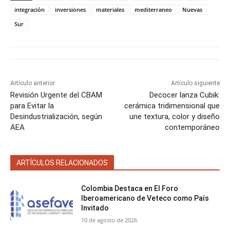
r
r
r
r
r
t
o
r
A
t
t
t
t
t
t
o
e
p
integración
inversiones
materiales
mediterraneo
Nuevas
i
i
i
i
i
e
k
s
p
Sur
r
r
r
r
r
r
t
e
e
e
e
e
)
n
n
n
n
n
Artículo anterior
Artículo siguiente
Revisión Urgente del CBAM
Decocer lanza Cubik:
para Evitar la
cerámica tridimensional que
Desindustrialización, según
une textura, color y diseño
AEA
contemporáneo
ARTÍCULOS RELACIONADOS
Colombia Destaca en El Foro
Iberoamericano de Veteco como País
Invitado
10 de agosto de 2026