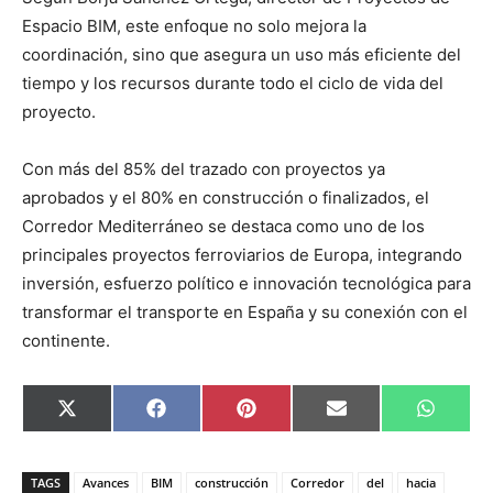
Espacio BIM, este enfoque no solo mejora la
coordinación, sino que asegura un uso más eficiente del
tiempo y los recursos durante todo el ciclo de vida del
proyecto.
Con más del 85% del trazado con proyectos ya
aprobados y el 80% en construcción o finalizados, el
Corredor Mediterráneo se destaca como uno de los
principales proyectos ferroviarios de Europa, integrando
inversión, esfuerzo político e innovación tecnológica para
transformar el transporte en España y su conexión con el
continente.
C
C
C
C
C
X
F
P
E
W
o
o
o
o
o
(
a
i
m
h
m
m
m
m
m
T
c
n
a
a
p
p
p
p
p
w
e
t
i
t
a
a
a
a
a
i
b
e
l
s
TAGS
Avances
BIM
construcción
Corredor
del
hacia