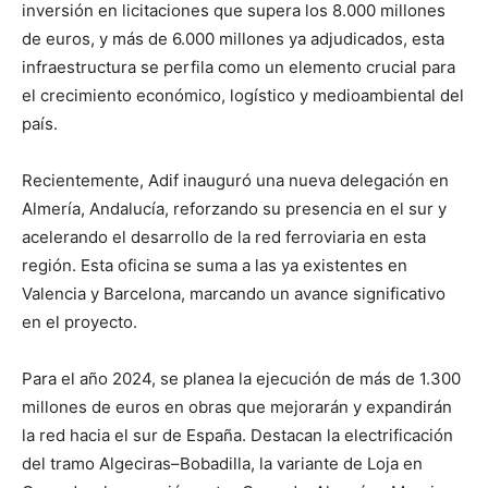
r
r
r
r
r
r
t
inversión en licitaciones que supera los 8.000 millones
e
e
e
e
e
)
n
n
n
n
n
de euros, y más de 6.000 millones ya adjudicados, esta
infraestructura se perfila como un elemento crucial para
el crecimiento económico, logístico y medioambiental del
país.
Recientemente, Adif inauguró una nueva delegación en
Almería, Andalucía, reforzando su presencia en el sur y
acelerando el desarrollo de la red ferroviaria en esta
región. Esta oficina se suma a las ya existentes en
Valencia y Barcelona, marcando un avance significativo
en el proyecto.
Para el año 2024, se planea la ejecución de más de 1.300
millones de euros en obras que mejorarán y expandirán
la red hacia el sur de España. Destacan la electrificación
del tramo Algeciras–Bobadilla, la variante de Loja en