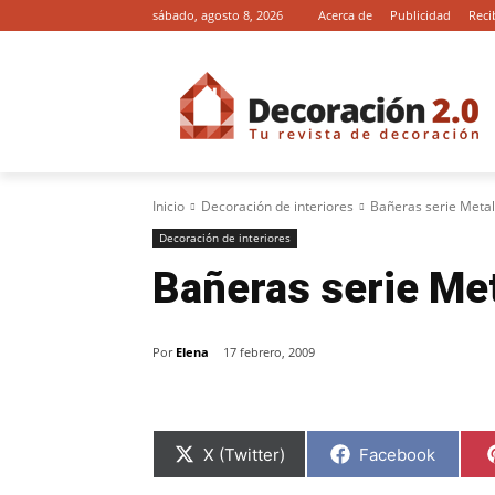
sábado, agosto 8, 2026
Acerca de
Publicidad
Reci
Inicio
Decoración de interiores
Bañeras serie Metal
Decoración de interiores
Bañeras serie Met
Por
Elena
17 febrero, 2009
C
C
X (Twitter)
Facebook
o
o
m
m