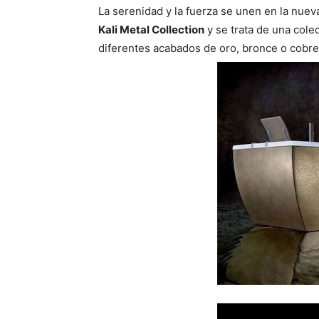
p
p
La serenidad y la fuerza se unen en la nue
a
a
r
r
Kali Metal Collection
y se trata de una cole
t
t
i
i
diferentes acabados de oro, bronce o cobre,
r
r
e
e
n
n