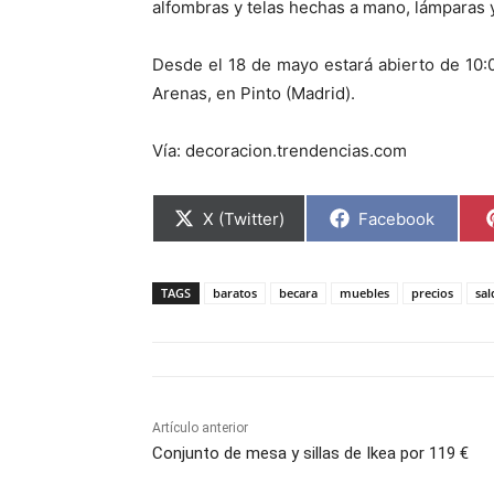
alfombras y telas hechas a mano, lámparas y
Desde el 18 de mayo estará abierto de 10:00
Arenas, en Pinto (Madrid).
Vía: decoracion.trendencias.com
C
C
X (Twitter)
Facebook
o
o
m
m
p
p
a
a
TAGS
baratos
becara
muebles
precios
sal
r
r
t
t
i
i
r
r
e
e
n
n
Artículo anterior
Conjunto de mesa y sillas de Ikea por 119 €