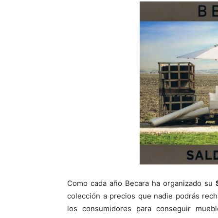
p
p
a
a
r
r
t
t
i
i
r
r
e
e
n
n
Como cada año Becara ha organizado su
colección a precios que nadie podrás rec
los consumidores para conseguir muebles