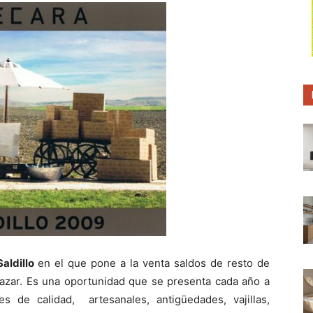
p
p
p
a
a
a
r
r
r
t
t
t
i
i
i
r
r
r
e
e
e
n
n
n
Saldillo
en el que pone a la venta saldos de resto de
hazar. Es una oportunidad que se presenta cada año a
 de calidad, artesanales, antigüedades, vajillas,