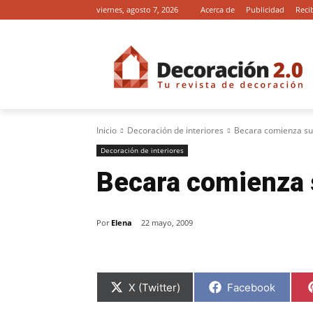
viernes, agosto 7, 2026
Acerca de
Publicidad
Reci
Inicio
Decoración de interiores
Becara comienza su 
Decoración de interiores
Becara comienza s
Por
Elena
22 mayo, 2009
C
C
X (Twitter)
Facebook
o
o
m
m