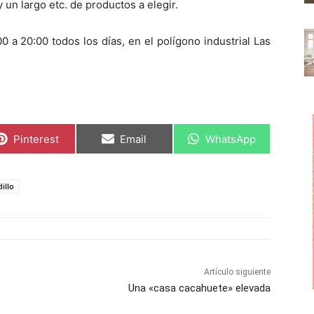
 un largo etc. de productos a elegir.
 a 20:00 todos los días, en el polígono industrial Las
C
C
C
Pinterest
Email
WhatsApp
o
o
o
m
m
m
p
p
p
a
a
a
dillo
r
r
r
t
t
t
i
i
i
r
r
r
e
e
e
n
n
n
Artículo siguiente
Una «casa cacahuete» elevada