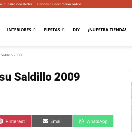
be nuestro newsletter
Tiendas de decoración online
INTERIORES
FIESTAS
DIY
¡NUESTRA TIENDA!
Saldillo 2009
u Saldillo 2009
C
C
C
Pinterest
Email
WhatsApp
o
o
o
m
m
m