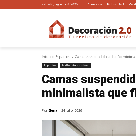
sábado, agosto 8, 2026
Acerca de
Publicidad
Reci
Inicio
Espacios
Camas suspendidas: diseño minimalis
Espacios
Estilos decorativos
Camas suspendid
minimalista que f
Por
Elena
24 julio, 2026