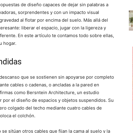
p
p
p
opuestas de diseño capaces de dejar sin palabras a
a
a
a
r
r
r
ivadoras, sorprendentes y con un impacto visual
t
t
t
i
i
i
ravedad al flotar por encima del suelo. Más allá del
r
r
r
esante: liberar el espacio, jugar con la ligereza y
e
e
e
n
n
n
ferente. En este artículo te contamos todo sobre ellas,
u hogar.
ndidas
descanso que se sostienen sin apoyarse por completo
ante cables o cadenas, o ancladas a la pared en
 firmas como Bersntein Architecture, un estudio
 por el diseño de espacios y objetos suspendidos. Su
cero colgado del techo mediante cuatro cables de
oloca el colchón.
o se sitúan otros cables que fijan la cama al suelo y la