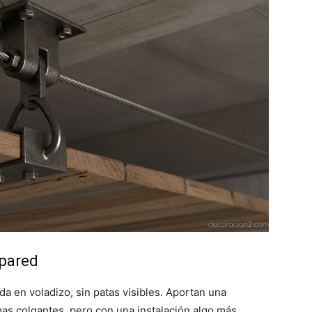
 pared
eda en voladizo, sin patas visibles. Aportan una
amas colgantes, pero con una instalación algo más