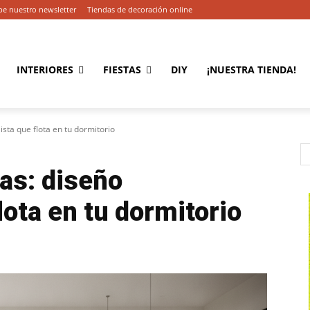
be nuestro newsletter
Tiendas de decoración online
INTERIORES
FIESTAS
DIY
¡NUESTRA TIENDA!
ta que flota en tu dormitorio
as: diseño
lota en tu dormitorio