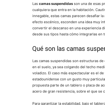
p
p
Las
camas suspendidas
son una de esas pr
a
a
r
r
cualquiera que entra en la habitación. Caut
t
t
i
i
innegable, estas camas parecen desafiar la g
r
r
efecto escénico, esconden una idea muy inter
e
e
n
n
convertir el descanso en una experiencia di
desde sus tipos hasta cómo integrarlas en t
Qué son las camas suspe
Las camas suspendidas son estructuras de 
en el suelo, ya sea colgando del techo medi
voladizo. El caso más espectacular es el de
estadounidense con un gusto muy particular
propuesta parte de un tablero o placa de a
acero de gran resistencia, sobre el que se c
Para garantizar la estabilidad, bajo el tabler