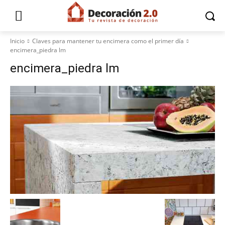
Inicio
Claves para mantener tu encimera como el primer día
encimera_piedra lm
encimera_piedra lm