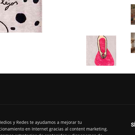
edios y Redes te ayudamos a mejorar tu
S
cionamiento en Internet gracias al content marketing.