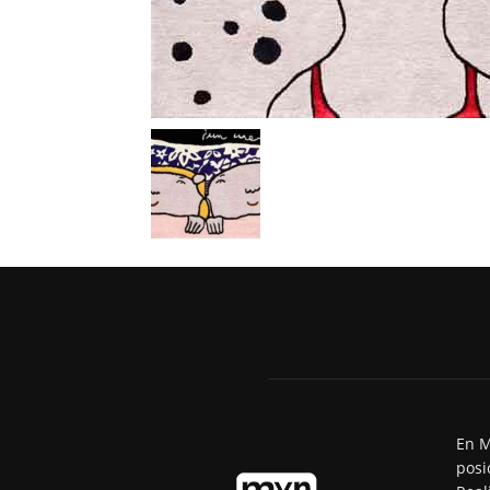
En M
posi