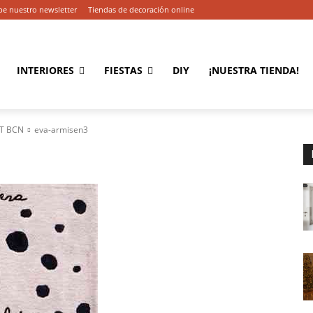
be nuestro newsletter
Tiendas de decoración online
INTERIORES
FIESTAS
DIY
¡NUESTRA TIENDA!
&T BCN
eva-armisen3