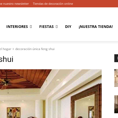
be nuestro newsletter
Tiendas de decoración online
INTERIORES
FIESTAS
DIY
¡NUESTRA TIENDA!
el hogar
decoración única feng shui
shui