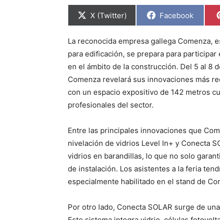
C
C
X (Twitter)
Facebook
o
o
m
m
p
p
La reconocida empresa gallega Comenza, es
a
a
r
r
para edificación, se prepara para particip
t
t
i
i
en el ámbito de la construcción. Del 5 al 8
r
r
Comenza revelará sus innovaciones más rec
e
e
n
n
con un espacio expositivo de 142 metros cua
profesionales del sector.
Entre las principales innovaciones que Com
nivelación de vidrios Level In+ y Conecta SO
vidrios en barandillas, lo que no solo garan
de instalación. Los asistentes a la feria te
especialmente habilitado en el stand de C
Por otro lado, Conecta SOLAR surge de una
Este sistema integra vidrio, células fotovolt