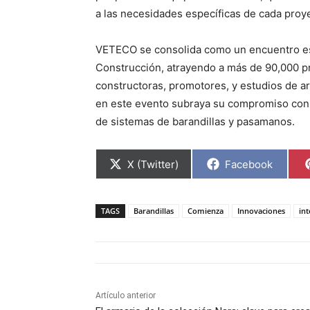
a las necesidades específicas de cada proy
VETECO se consolida como un encuentro ese
Construcción, atrayendo a más de 90,000 pr
constructoras, promotores, y estudios de ar
en este evento subraya su compromiso con l
de sistemas de barandillas y pasamanos.
C
C
X (Twitter)
Facebook
o
o
m
m
p
p
a
a
TAGS
Barandillas
Comienza
Innovaciones
in
r
r
t
t
i
i
r
r
e
e
n
n
Artículo anterior