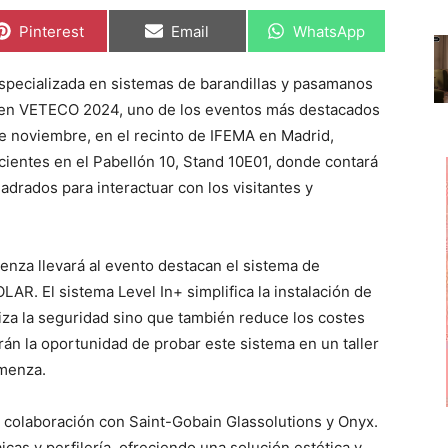
C
C
C
Pinterest
Email
WhatsApp
o
o
o
m
m
m
p
p
p
pecializada en sistemas de barandillas y pasamanos
a
a
a
r
r
r
ar en VETECO 2024, uno de los eventos más destacados
t
t
t
i
i
i
 de noviembre, en el recinto de IFEMA en Madrid,
r
r
r
ientes en el Pabellón 10, Stand 10E01, donde contará
e
e
e
n
n
n
drados para interactuar con los visitantes y
enza llevará al evento destacan el sistema de
LAR. El sistema Level In+ simplifica la instalación de
tiza la seguridad sino que también reduce los costes
ndrán la oportunidad de probar este sistema en un taller
omenza.
 colaboración con Saint-Gobain Glassolutions y Onyx.
aicas y perfilería, ofreciendo una solución estética y