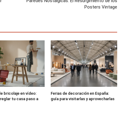
r
Paredes Nostálgicas: El Resurgimiento de los
Posters Vintage
e bricolaje en vídeo:
Ferias de decoración en España:
rreglar tu casa paso a
guía para visitarlas y aprovecharlas