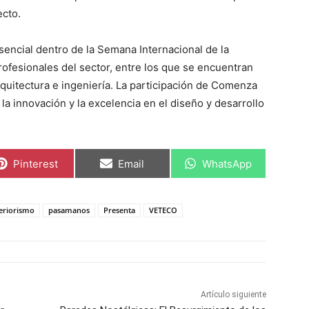
ecto.
ncial dentro de la Semana Internacional de la
ofesionales del sector, entre los que se encuentran
quitectura e ingeniería. La participación de Comenza
a innovación y la excelencia en el diseño y desarrollo
C
C
C
Pinterest
Email
WhatsApp
o
o
o
m
m
m
p
p
p
a
a
a
teriorismo
pasamanos
Presenta
VETECO
r
r
r
t
t
t
i
i
i
r
r
r
e
e
e
n
n
n
Artículo siguiente