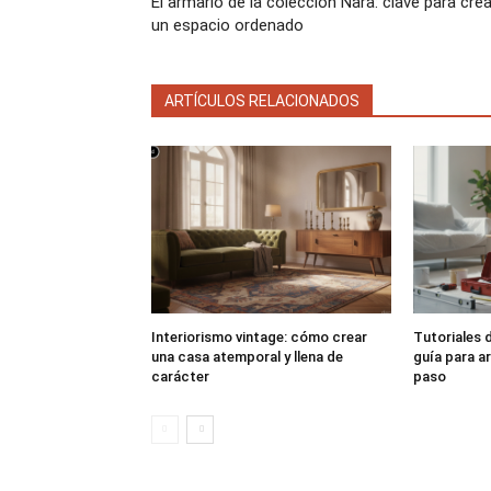
El armario de la colección Nara: clave para crea
un espacio ordenado
ARTÍCULOS RELACIONADOS
Interiorismo vintage: cómo crear
Tutoriales d
una casa atemporal y llena de
guía para a
carácter
paso