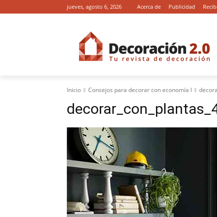
jueves, agosto 6, 2026
Acerca de
Publicidad
Recib
Inicio
Consejos para decorar con economía I
decora
decorar_con_plantas_