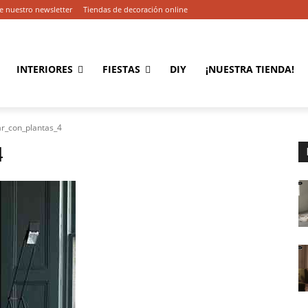
e nuestro newsletter
Tiendas de decoración online
INTERIORES
FIESTAS
DIY
¡NUESTRA TIENDA!
r_con_plantas_4
4