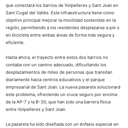
t
t
t
t
t
t
o
e
p
que conectará los barrios de Volpelleres y Sant Joan en
i
i
i
i
i
e
k
s
p
r
r
r
r
r
r
t
Sant Cugat del Vallès. Esta infraestructura tiene como
e
e
e
e
e
)
n
n
n
n
n
objetivo principal mejorar la movilidad sostenible en la
región, permitiendo a los residentes desplazarse a pie o
en bicicleta entre ambas áreas de forma más segura y
eficiente.
Hasta ahora, el trayecto entre estos dos barrios no
contaba con un camino adecuado, dificultando los
desplazamientos de miles de personas que transitan
diariamente hacia centros educativos y el parque
empresarial de Sant Joan. La nueva pasarela solucionará
este problema, ofreciendo un cruce seguro por encima
de la AP-7 y la B-30, que han sido una barrera física
entre Volpelleres y Sant Joan.
La pasarela ha sido diseñada con un énfasis especial en