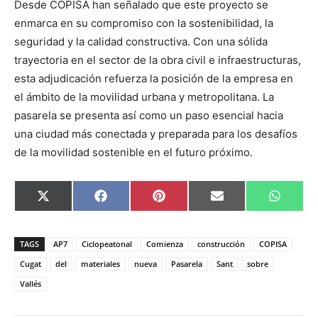
Desde COPISA han señalado que este proyecto se
enmarca en su compromiso con la sostenibilidad, la
seguridad y la calidad constructiva. Con una sólida
trayectoria en el sector de la obra civil e infraestructuras,
esta adjudicación refuerza la posición de la empresa en
el ámbito de la movilidad urbana y metropolitana. La
pasarela se presenta así como un paso esencial hacia
una ciudad más conectada y preparada para los desafíos
de la movilidad sostenible en el futuro próximo.
C
C
C
C
C
X
F
P
E
W
o
o
o
o
o
(
a
i
m
h
m
m
m
m
m
T
c
n
a
a
p
p
p
p
p
w
e
t
i
t
a
a
a
a
a
i
b
e
l
s
TAGS
AP7
Ciclopeatonal
Comienza
construcción
COPISA
r
r
r
r
r
t
o
r
A
t
t
t
t
t
t
o
e
p
Cugat
del
materiales
nueva
Pasarela
Sant
sobre
i
i
i
i
i
e
k
s
p
Vallés
r
r
r
r
r
r
t
e
e
e
e
e
)
n
n
n
n
n