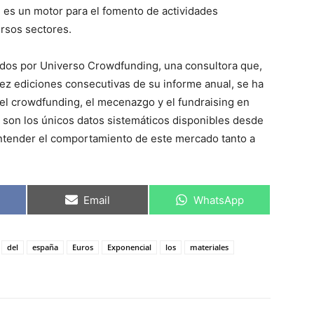
én es un motor para el fomento de actividades
ersos sectores.
ados por Universo Crowdfunding, una consultora que,
ez ediciones consecutivas de su informe anual, se ha
del crowdfunding, el mecenazgo y el fundraising en
son los únicos datos sistemáticos disponibles desde
entender el comportamiento de este mercado tanto a
C
C
Email
WhatsApp
o
o
m
m
p
p
a
a
del
españa
Euros
Exponencial
los
materiales
r
r
t
t
i
i
r
r
e
e
n
n