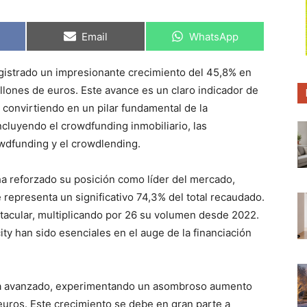
C
C
Email
WhatsApp
o
o
m
m
p
p
gistrado un impresionante crecimiento del 45,8% en
a
a
r
r
llones de euros. Este avance es un claro indicador de
t
t
i
i
 convirtiendo en un pilar fundamental de la
r
r
incluyendo el crowdfunding inmobiliario, las
e
e
n
n
wdfunding y el crowdlending.
 ha reforzado su posición como líder del mercado,
representa un significativo 74,3% del total recaudado.
acular, multiplicando por 26 su volumen desde 2022.
ty han sido esenciales en el auge de la financiación
ha avanzado, experimentando un asombroso aumento
euros. Este crecimiento se debe en gran parte a