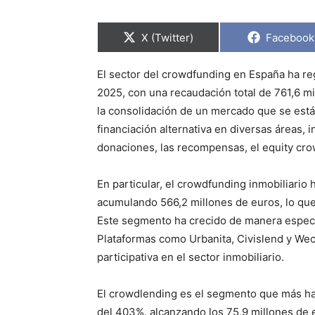
C
C
X (Twitter)
Facebook
o
o
m
m
p
p
El sector del crowdfunding en España ha re
a
a
r
r
2025, con una recaudación total de 761,6 mi
t
t
i
i
la consolidación de un mercado que se está
r
r
financiación alternativa en diversas áreas, 
e
e
n
n
donaciones, las recompensas, el equity cro
En particular, el crowdfunding inmobiliario
acumulando 566,2 millones de euros, lo que 
Este segmento ha crecido de manera espect
Plataformas como Urbanita, Civislend y Weci
participativa en el sector inmobiliario.
El crowdlending es el segmento que más 
del 403%, alcanzando los 75,9 millones de 