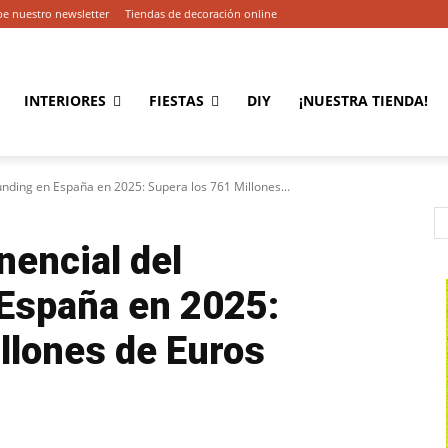
be nuestro newsletter
Tiendas de decoración online
INTERIORES
FIESTAS
DIY
¡NUESTRA TIENDA!
nding en España en 2025: Supera los 761 Millones...
encial del
España en 2025:
llones de Euros