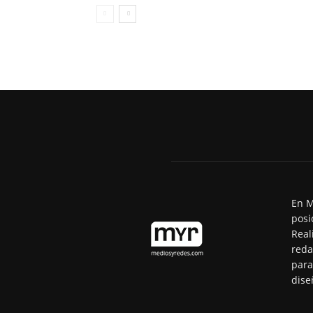
En M
posi
Real
reda
para
dise