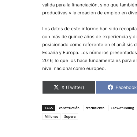
válida para la financiación, sino que tambi
productivas y la creación de empleo en div
Los datos de este informe han sido recopil
con más de quince años de experiencia y di
posicionado como referente en el análisis 
España y Europa. Los números presentados 
2016, lo que los hace fundamentales para 
nivel nacional como europeo.
C
C
X (Twitter)
Facebook
o
o
m
m
p
p
a
a
TAGS
construcción
crecimiento
Crowdfunding
r
r
t
t
Millones
Supera
i
i
r
r
e
e
n
n