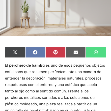
C
C
C
C
C
X
F
P
E
W
o
o
o
o
o
(
a
i
m
h
m
m
m
m
m
T
c
n
a
a
p
p
p
p
p
w
e
t
i
t
El
perchero de bambú
es uno de esos pequeños objetos
a
a
a
a
a
i
b
e
l
s
cotidianos que resumen perfectamente una manera de
r
r
r
r
r
t
o
r
A
t
t
t
t
t
t
o
e
p
entender la decoración: materiales naturales, procesos
i
i
i
i
i
e
k
s
p
r
r
r
r
r
r
t
respetuosos con el entorno y una estética que apela
e
e
e
e
e
)
n
n
n
n
n
tanto al ojo como al sentido común. Frente a los
percheros metálicos seriados o a las soluciones de
plástico moldeado, una pieza realizada a partir de un
único tallo de bambú trabajado en su punto justo de