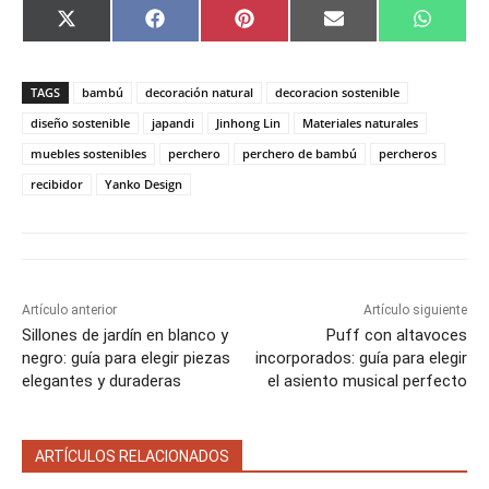
C
C
C
C
C
X
F
P
E
W
o
o
o
o
o
(
a
i
m
h
m
m
m
m
m
T
c
n
a
a
p
p
p
p
p
w
e
t
i
t
a
a
a
a
a
i
b
e
l
s
TAGS
bambú
decoración natural
decoracion sostenible
r
r
r
r
r
t
o
r
A
t
t
t
t
t
t
o
e
p
diseño sostenible
japandi
Jinhong Lin
Materiales naturales
i
i
i
i
i
e
k
s
p
muebles sostenibles
perchero
perchero de bambú
percheros
r
r
r
r
r
r
t
e
e
e
e
e
)
recibidor
Yanko Design
n
n
n
n
n
Artículo anterior
Artículo siguiente
Sillones de jardín en blanco y
Puff con altavoces
negro: guía para elegir piezas
incorporados: guía para elegir
elegantes y duraderas
el asiento musical perfecto
ARTÍCULOS RELACIONADOS