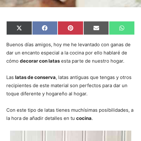
C
C
C
C
C
X
F
P
E
W
o
o
o
o
o
(
a
i
m
h
m
m
m
m
m
T
c
n
a
a
p
p
p
p
p
w
e
t
i
t
Buenos días amigos, hoy me he levantado con ganas de
a
a
a
a
a
i
b
e
l
s
dar un encanto especial a la cocina por ello hablaré de
r
r
r
r
r
t
o
r
A
t
t
t
t
t
t
o
e
p
cómo
decorar con latas
esta parte de nuestro hogar.
i
i
i
i
i
e
k
s
p
r
r
r
r
r
r
t
e
e
e
e
e
)
n
n
n
n
n
Las
latas de conserva
, latas antiguas que tengas y otros
recipientes de este material son perfectos para dar un
toque diferente y hogareño al hogar.
Con este tipo de latas tienes muchísimas posibilidades, a
la hora de añadir detalles en tu
cocina
.