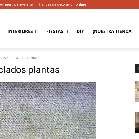
be nuestro newsletter
Tiendas de decoración online
INTERIORES
FIESTAS
DIY
¡NUESTRA TIENDA!
ets reciclados plantas
iclados plantas