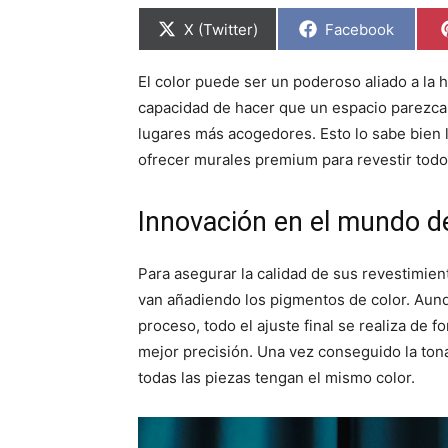
C
C
X (Twitter)
Facebook
o
o
m
m
p
p
El color puede ser un poderoso aliado a la 
a
a
r
r
capacidad de hacer que un espacio parezca
t
t
i
i
lugares más acogedores. Esto lo sabe bien 
r
r
ofrecer murales premium para revestir todo
e
e
n
n
Innovación en el mundo de
Para asegurar la calidad de sus revestimient
van añadiendo los pigmentos de color. Aunq
proceso, todo el ajuste final se realiza de 
mejor precisión. Una vez conseguido la tona
todas las piezas tengan el mismo color.