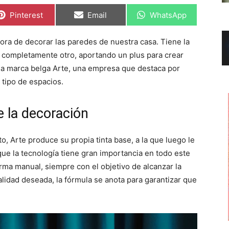
C
C
C
Pinterest
Email
WhatsApp
o
o
o
m
m
m
p
p
p
hora de decorar las paredes de nuestra casa. Tiene la
a
a
a
r
r
r
 completamente otro, aportando un plus para crear
t
t
t
i
i
i
la marca belga Arte, una empresa que destaca por
r
r
r
 tipo de espacios.
e
e
e
n
n
n
 la decoración
o, Arte produce su propia tinta base, a la que luego le
ue la tecnología tiene gran importancia en todo este
forma manual, siempre con el objetivo de alcanzar la
lidad deseada, la fórmula se anota para garantizar que