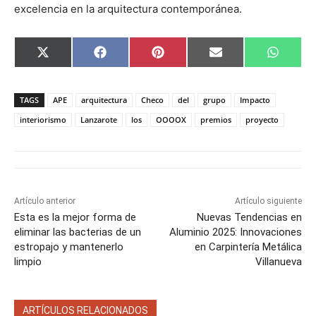
excelencia en la arquitectura contemporánea.
C
C
C
C
C
X
F
P
E
W
o
o
o
o
o
(
a
i
m
h
m
m
m
m
m
T
c
n
a
a
p
p
p
p
p
w
e
t
i
t
a
a
a
a
a
i
b
e
l
s
TAGS
APE
arquitectura
Checo
del
grupo
Impacto
r
r
r
r
r
t
o
r
A
t
t
t
t
t
t
o
e
p
interiorismo
Lanzarote
los
OOOOX
premios
proyecto
i
i
i
i
i
e
k
s
p
r
r
r
r
r
r
t
e
e
e
e
e
)
n
n
n
n
n
Artículo anterior
Artículo siguiente
Esta es la mejor forma de
Nuevas Tendencias en
eliminar las bacterias de un
Aluminio 2025: Innovaciones
estropajo y mantenerlo
en Carpintería Metálica
limpio
Villanueva
ARTÍCULOS RELACIONADOS