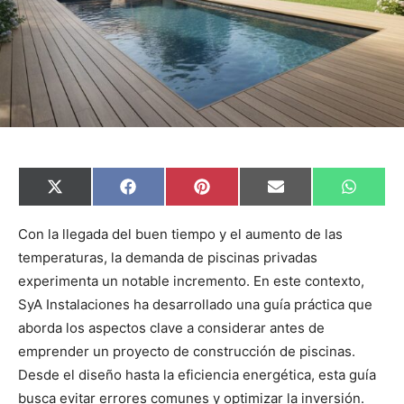
C
C
C
C
C
X
F
P
E
W
o
o
o
o
o
(
a
i
m
h
m
m
m
m
m
T
c
n
a
a
p
p
p
p
p
w
e
t
i
t
Con la llegada del buen tiempo y el aumento de las
a
a
a
a
a
i
b
e
l
s
temperaturas, la demanda de piscinas privadas
r
r
r
r
r
t
o
r
A
t
t
t
t
t
t
o
e
p
experimenta un notable incremento. En este contexto,
i
i
i
i
i
e
k
s
p
r
r
r
r
r
r
t
SyA Instalaciones ha desarrollado una guía práctica que
e
e
e
e
e
)
n
n
n
n
n
aborda los aspectos clave a considerar antes de
emprender un proyecto de construcción de piscinas.
Desde el diseño hasta la eficiencia energética, esta guía
busca evitar errores comunes y optimizar la inversión.