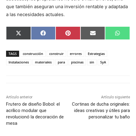
que también aseguran una inversión rentable y adaptada
a las necesidades actuales.
C
C
C
C
C
X
F
P
E
W
o
o
o
o
o
(
a
i
m
h
m
m
m
m
m
T
c
n
a
a
p
p
p
p
p
w
e
t
i
t
a
a
a
a
a
i
b
e
l
s
TAGS
construcción
construir
errores
Estrategias
r
r
r
r
r
t
o
r
A
t
t
t
t
t
t
o
e
p
Instalaciones
materiales
para
piscinas
sin
SyA
i
i
i
i
i
e
k
s
p
r
r
r
r
r
r
t
e
e
e
e
e
)
n
n
n
n
n
Artículo anterior
Artículo siguiente
Frutero de diseño Bobol: el
Cortinas de ducha originales:
acrílico modular que
ideas creativas y útiles para
revolucionó la decoración de
personalizar tu baño
mesa