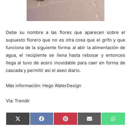
Debe su nombre a las flores que aparecen sobre el
supuesto florero que no es otra cosa que el grifo y que
funciona de la siguiente forma: al abir la alimentación de
agua, el recipiente se llena hasta rebosar y entonces
llega al tuvo de acero inoxidable para caer en forma de
cascada y permitir así el aseo diario.
Más información: Hego WaterDesign
Vía: Trendir
C
C
C
C
C
X
F
P
E
W
o
o
o
o
o
(
a
i
m
h
m
m
m
m
m
T
c
n
a
a