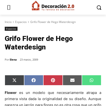
Inicio
Espacios
Grifo Flower de Hego Waterdesign
Espacios
Grifo Flower de Hego
Waterdesign
Por
Elena
23 marzo, 2009
C
C
C
C
C
X
F
P
E
W
o
o
o
o
o
(
a
i
m
h
m
m
m
m
m
T
c
n
a
a
p
p
p
p
p
w
e
t
i
t
Flower
es un modelo que necesariamente atrapa a
a
a
a
a
a
i
b
e
l
s
primera vista dada la originalidad de su diseño. Aunque
r
r
r
r
r
t
o
r
A
t
t
t
t
t
t
o
e
p
parezca un jarrón para flores no es otra cosa que un grifo