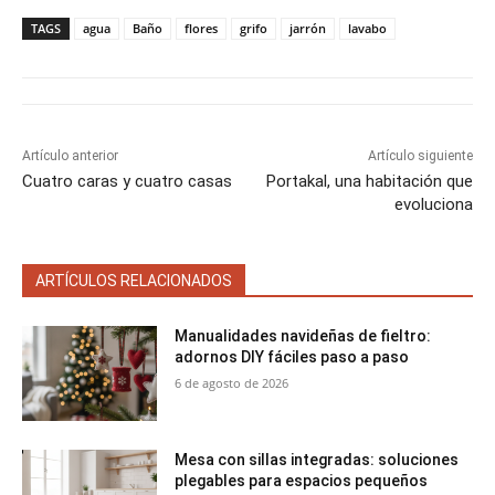
p
p
p
p
p
w
e
t
i
t
a
a
a
a
a
i
b
e
l
s
TAGS
agua
Baño
flores
grifo
jarrón
lavabo
r
r
r
r
r
t
o
r
A
t
t
t
t
t
t
o
e
p
i
i
i
i
i
e
k
s
p
r
r
r
r
r
r
t
e
e
e
e
e
)
n
n
n
n
n
Artículo anterior
Artículo siguiente
Cuatro caras y cuatro casas
Portakal, una habitación que
evoluciona
ARTÍCULOS RELACIONADOS
Manualidades navideñas de fieltro:
adornos DIY fáciles paso a paso
6 de agosto de 2026
Mesa con sillas integradas: soluciones
plegables para espacios pequeños