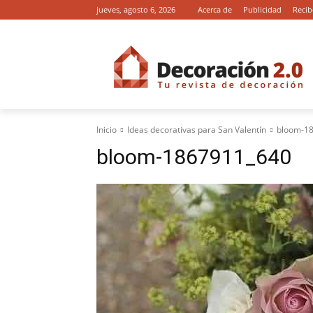
jueves, agosto 6, 2026
Acerca de
Publicidad
Recib
Inicio
Ideas decorativas para San Valentín
bloom-1
bloom-1867911_640