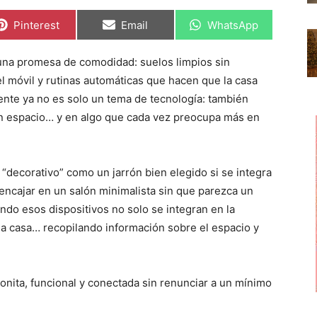
C
C
C
Pinterest
Email
WhatsApp
o
o
o
m
m
m
p
p
p
una promesa de comodidad: suelos limpios sin
a
a
a
r
r
r
el móvil y rutinas automáticas que hacen que la casa
t
t
t
i
i
i
gente ya no es solo un tema de tecnología: también
r
r
r
un espacio… y en algo que cada vez preocupa más en
e
e
e
n
n
n
 “decorativo” como un jarrón bien elegido si se integra
 encajar en un salón minimalista sin que parezca un
ando esos dispositivos no solo se integran en la
e la casa… recopilando información sobre el espacio y
onita, funcional y conectada sin renunciar a un mínimo