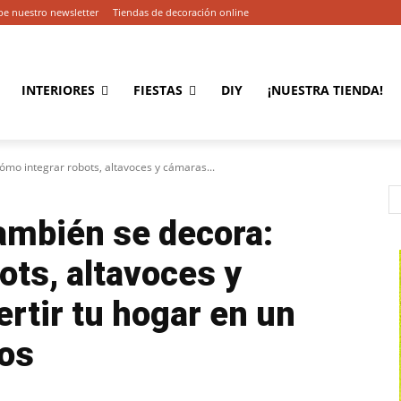
be nuestro newsletter
Tiendas de decoración online
INTERIORES
FIESTAS
DIY
¡NUESTRA TIENDA!
ómo integrar robots, altavoces y cámaras...
ambién se decora:
ots, altavoces y
rtir tu hogar en un
tos