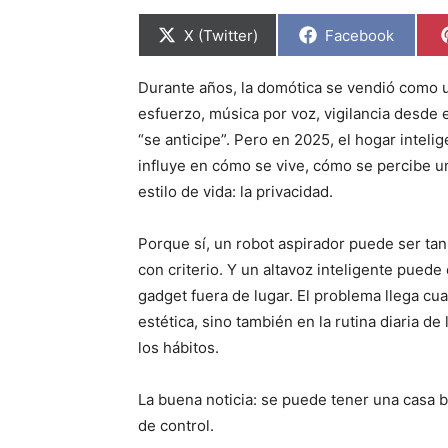
C
C
X (Twitter)
Facebook
o
o
m
m
p
p
Durante años, la domótica se vendió como 
a
a
r
r
esfuerzo, música por voz, vigilancia desde 
t
t
i
i
“se anticipe”. Pero en 2025, el hogar inteli
r
r
influye en cómo se vive, cómo se percibe 
e
e
n
n
estilo de vida: la privacidad.
Porque sí, un robot aspirador puede ser tan
con criterio. Y un altavoz inteligente puede
gadget fuera de lugar. El problema llega cu
estética, sino también en la rutina diaria d
los hábitos.
La buena noticia: se puede tener una casa b
de control.