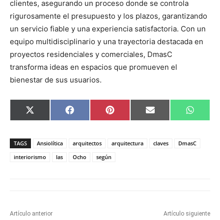
clientes, asegurando un proceso donde se controla
rigurosamente el presupuesto y los plazos, garantizando
un servicio fiable y una experiencia satisfactoria. Con un
equipo multidisciplinario y una trayectoria destacada en
proyectos residenciales y comerciales, DmasC
transforma ideas en espacios que promueven el
bienestar de sus usuarios.
C
C
C
C
C
X
F
P
E
W
o
o
o
o
o
(
a
i
m
h
m
m
m
m
m
T
c
n
a
a
p
p
p
p
p
w
e
t
i
t
a
a
a
a
a
i
b
e
l
s
TAGS
Ansiolítica
arquitectos
arquitectura
claves
DmasC
r
r
r
r
r
t
o
r
A
t
t
t
t
t
t
o
e
p
interiorismo
las
Ocho
según
i
i
i
i
i
e
k
s
p
r
r
r
r
r
r
t
e
e
e
e
e
)
n
n
n
n
n
Artículo anterior
Artículo siguiente