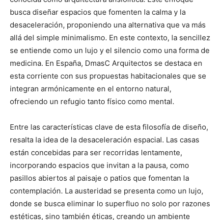
e
e
e
e
e
)
n
n
n
n
n
busca diseñar espacios que fomenten la calma y la
desaceleración, proponiendo una alternativa que va más
allá del simple minimalismo. En este contexto, la sencillez
se entiende como un lujo y el silencio como una forma de
medicina. En España, DmasC Arquitectos se destaca en
esta corriente con sus propuestas habitacionales que se
integran armónicamente en el entorno natural,
ofreciendo un refugio tanto físico como mental.
Entre las características clave de esta filosofía de diseño,
resalta la idea de la desaceleración espacial. Las casas
están concebidas para ser recorridas lentamente,
incorporando espacios que invitan a la pausa, como
pasillos abiertos al paisaje o patios que fomentan la
contemplación. La austeridad se presenta como un lujo,
donde se busca eliminar lo superfluo no solo por razones
estéticas, sino también éticas, creando un ambiente