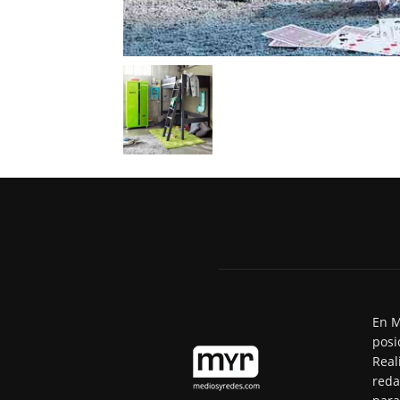
En M
posi
Real
reda