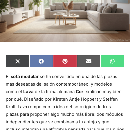
C
C
C
C
C
X
F
P
E
W
o
o
o
o
o
(
a
i
m
h
m
m
m
m
m
T
c
n
a
a
p
p
p
p
p
w
e
t
i
t
El
sofá modular
se ha convertido en una de las piezas
a
a
a
a
a
i
b
e
l
s
más deseadas del salón contemporáneo, y modelos
r
r
r
r
r
t
o
r
A
t
t
t
t
t
t
o
e
p
como el
Lava
de la firma alemana
Cor
explican muy bien
i
i
i
i
i
e
k
s
p
r
r
r
r
r
r
t
por qué. Diseñado por Kirsten Antje Hoppert y Steffen
e
e
e
e
e
)
n
n
n
n
n
Kroll, Lava rompe con la idea del sofá rígido de tres
plazas para proponer algo mucho más libre: dos módulos
independientes que se combinan a tu antojo y que
incluso integran una alfombra pensada para que los niños