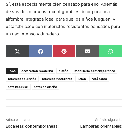
Sí, está especialmente bien pensado para ello. Además
de sus dos módulos reconfigurables, incorpora una
alfombra integrada ideal para que los niños jueguen, y
está fabricado con materiales resistentes pensados para
un uso intenso y duradero.
C
C
C
C
C
X
F
P
E
W
o
o
o
o
o
(
a
i
m
h
m
m
m
m
m
T
c
n
a
a
p
p
p
p
p
w
e
t
i
t
a
a
a
a
a
i
b
e
l
s
TAGS
decoracion moderna
diseño
mobiliario contemporáneo
r
r
r
r
r
t
o
r
A
t
t
t
t
t
t
o
e
p
muebles de diseño
muebles modulares
Salón
sofá cama
i
i
i
i
i
e
k
s
p
sofa modular
sofas de diseño
r
r
r
r
r
r
t
e
e
e
e
e
)
n
n
n
n
n
Artículo anterior
Artículo siguiente
Escaleras contemporáneas:
Lámparas orientables: