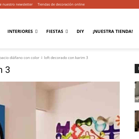
e nuestro newsletter
Tiendas de decoración online
INTERIORES
FIESTAS
DIY
¡NUESTRA TIENDA!
pacio diáfano con color
loft decorado con karim 3
m 3