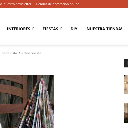
be nuestro newsletter
Tiendas de decoración online
INTERIORES
FIESTAS
DIY
¡NUESTRA TIENDA!
una revista
arbol revista