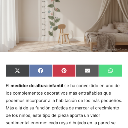
C
C
C
C
C
X
F
P
E
W
o
o
o
o
o
(
a
i
m
h
m
m
m
m
m
T
c
n
a
a
p
p
p
p
p
w
e
t
i
t
El
medidor de altura infantil
se ha convertido en uno de
a
a
a
a
a
i
b
e
l
s
los complementos decorativos más entrañables que
r
r
r
r
r
t
o
r
A
t
t
t
t
t
t
o
e
p
podemos incorporar a la habitación de los más pequeños.
i
i
i
i
i
e
k
s
p
r
r
r
r
r
r
t
Más allá de su función práctica de marcar el crecimiento
e
e
e
e
e
)
n
n
n
n
n
de los niños, este tipo de pieza aporta un valor
sentimental enorme: cada raya dibujada en la pared se