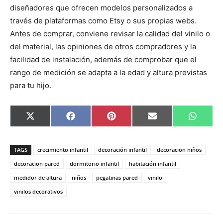
diseñadores que ofrecen modelos personalizados a
través de plataformas como Etsy o sus propias webs.
Antes de comprar, conviene revisar la calidad del vinilo o
del material, las opiniones de otros compradores y la
facilidad de instalación, además de comprobar que el
rango de medición se adapta a la edad y altura previstas
para tu hijo.
C
C
C
C
C
X
F
P
E
W
o
o
o
o
o
(
a
i
m
h
m
m
m
m
m
T
c
n
a
a
p
p
p
p
p
w
e
t
i
t
a
a
a
a
a
i
b
e
l
s
TAGS
crecimiento infantil
decoración infantil
decoracion niños
r
r
r
r
r
t
o
r
A
t
t
t
t
t
t
o
e
p
decoracion pared
dormitorio infantil
habitación infantil
i
i
i
i
i
e
k
s
p
medidor de altura
niños
pegatinas pared
vinilo
r
r
r
r
r
r
t
e
e
e
e
e
)
vinilos decorativos
n
n
n
n
n