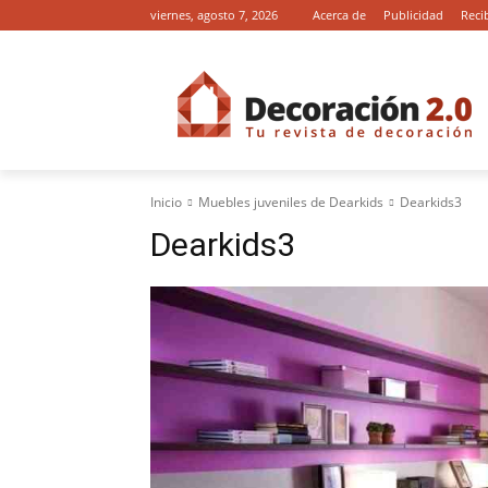
viernes, agosto 7, 2026
Acerca de
Publicidad
Reci
Inicio
Muebles juveniles de Dearkids
Dearkids3
Dearkids3