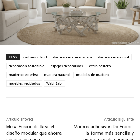
TAGS
carl woodland
decoracion con madera
decoración natural
decoracion sostenible
espejos decorativos
estilo costero
madera de deriva
madera natural
muebles de madera
muebles reciclados
Wabi-Sabi
Artículo anterior
Artículo siguiente
Mesa Fusion de Ikea: el
Marcos adhesivos Do Frame:
diseño modular que ahorra
la forma más sencilla y
espacio en casa
económica de enmarcar