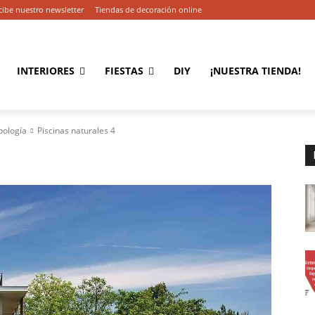
cibe nuestro newsletter
Tiendas de decoración online
INTERIORES
FIESTAS
DIY
¡NUESTRA TIENDA!
pología
Piscinas naturales 4