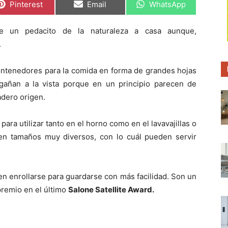
C
C
C
Pinterest
Email
WhatsApp
o
o
o
m
m
m
p
p
p
 un pedacito de la naturaleza a casa aunque,
a
a
a
r
r
r
.
t
t
t
i
i
i
r
r
r
contenedores para la comida en forma de grandes hojas
e
e
e
n
n
n
gañan a la vista porque en un principio parecen de
adero origen.
para utilizar tanto en el horno como en el lavavajillas o
en tamaños muy diversos, con lo cuál pueden servir
 enrollarse para guardarse con más facilidad. Son un
premio en el último
Salone Satellite Award.