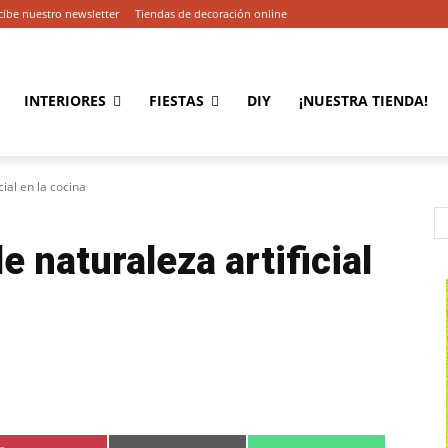
cibe nuestro newsletter
Tiendas de decoración online
INTERIORES
FIESTAS
DIY
¡NUESTRA TIENDA!
ial en la cocina
 naturaleza artificial