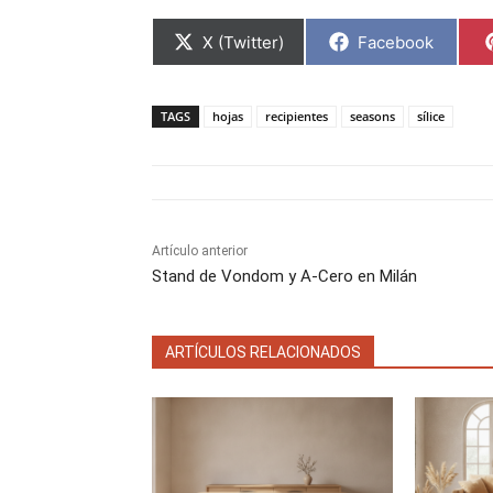
C
C
X (Twitter)
Facebook
o
o
m
m
p
p
a
a
TAGS
hojas
recipientes
seasons
sílice
r
r
t
t
i
i
r
r
e
e
n
n
Artículo anterior
Stand de Vondom y A-Cero en Milán
ARTÍCULOS RELACIONADOS