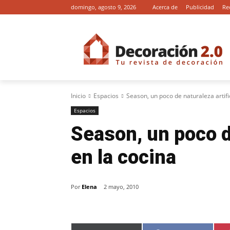
domingo, agosto 9, 2026
Acerca de
Publicidad
Re
Inicio
Espacios
Season, un poco de naturaleza artific
Espacios
Season, un poco de
en la cocina
Por
Elena
2 mayo, 2010