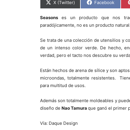
C
C
X (Twitter)
Facebook
o
o
m
m
p
p
Seasons
es un producto que nos trae
a
a
r
r
paradójicamente, no es un producto natural
t
t
i
i
r
r
Se trata de una colección de utensilios y 
e
e
n
n
de un intenso color verde. De hecho, en
verdad, pero el tacto nos descubre su verd
Están hechos de arena de sílice y son aptos 
microondas, totalmente resistentes. Tien
para multitud de usos.
Además son totalmente moldeables y pueden
diseño de
Nao Tamura
que ganó el primer 
Vía: Daque Design