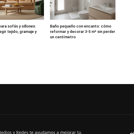
ara sofás y sillones:
Baño pequeño con encanto: cómo
egir tejido, gramaje y
reformar y decorar 3-5 m² sin perder
un centímetro
edios y Redes te ayudamos a mejorar tu