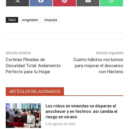
C
C
C
C
C
X
F
P
E
W
o
o
o
o
o
(
a
i
m
h
m
m
m
m
m
T
c
n
a
a
p
p
p
p
p
w
e
t
i
t
a
a
a
a
a
i
b
e
l
s
TAGS
congelador
limpieza
r
r
r
r
r
t
o
r
A
t
t
t
t
t
t
o
e
p
i
i
i
i
i
e
k
s
p
r
r
r
r
r
r
t
e
e
e
e
e
)
n
n
n
n
n
Artículo anterior
Artículo siguiente
Cortinas Plisadas de
Cuatro hábitos nocturnos
Oscuridad Total: Aislamiento
para mejorar el descanso
Perfecto para tu Hogar
con Hästens
ARTÍCULOS RELACIONADOS
Los robos en viviendas se disparan al
anochecer y en festivos: así cambia el
riesgo en verano
5 de agosto de 2026