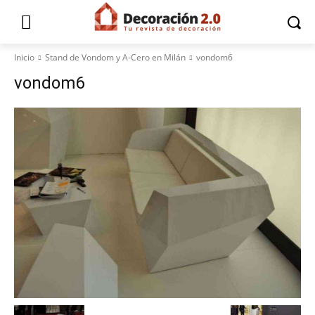
Inicio
Stand de Vondom y A-Cero en Milán
vondom6
vondom6