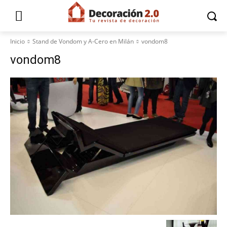
Inicio
Stand de Vondom y A-Cero en Milán
vondom8
vondom8