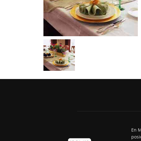
En M
posi