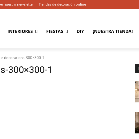
be nuestro newsletter
Tiendas de decoración online
INTERIORES
FIESTAS
DIY
¡NUESTRA TIENDA!
ble-decorations-300×300-1
ons-300×300-1