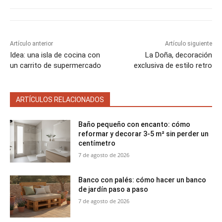
t
t
t
t
t
t
o
e
p
i
i
i
i
i
e
k
s
p
r
r
r
r
r
r
t
e
e
e
e
e
)
n
n
n
n
n
Artículo anterior
Artículo siguiente
Idea: una isla de cocina con
La Doña, decoración
un carrito de supermercado
exclusiva de estilo retro
ARTÍCULOS RELACIONADOS
Baño pequeño con encanto: cómo
reformar y decorar 3-5 m² sin perder un
centímetro
7 de agosto de 2026
Banco con palés: cómo hacer un banco
de jardín paso a paso
7 de agosto de 2026