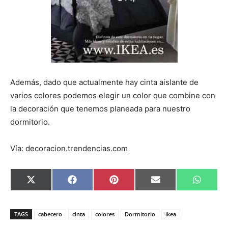
Además, dado que actualmente hay cinta aislante de
varios colores podemos elegir un color que combine con
la decoración que tenemos planeada para nuestro
dormitorio.
Vía: decoracion.trendencias.com
C
C
C
C
C
X
F
P
E
W
o
o
o
o
o
(
a
i
m
h
m
m
m
m
m
T
c
n
a
a
p
p
p
p
p
w
e
t
i
t
a
a
a
a
a
i
b
e
l
s
TAGS
cabecero
cinta
colores
Dormitorio
ikea
r
r
r
r
r
t
o
r
A