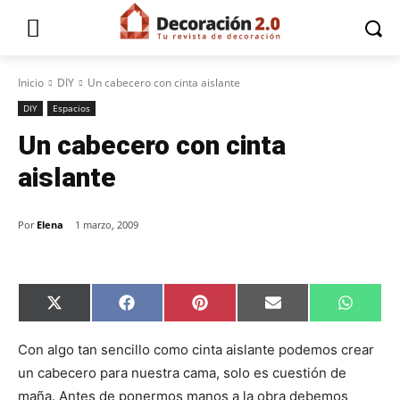
Inicio
DIY
Un cabecero con cinta aislante
DIY
Espacios
Un cabecero con cinta
aislante
Por
Elena
1 marzo, 2009
C
C
C
C
C
X
F
P
E
W
o
o
o
o
o
(
a
i
m
h
m
m
m
m
m
T
c
n
a
a
p
p
p
p
p
w
e
t
i
t
Con algo tan sencillo como cinta aislante podemos crear
a
a
a
a
a
i
b
e
l
s
un cabecero para nuestra cama, solo es cuestión de
r
r
r
r
r
t
o
r
A
t
t
t
t
t
t
o
e
p
maña. Antes de ponermos manos a la obra debemos