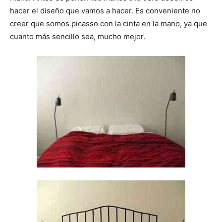
i
i
i
i
i
e
k
s
p
r
r
r
r
r
r
t
hacer el diseño que vamos a hacer. Es conveniente no
e
e
e
e
e
)
n
n
n
n
n
creer que somos picasso con la cinta en la mano, ya que
cuanto más sencillo sea, mucho mejor.