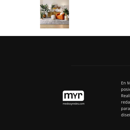
En M
posi
Real
reda
para
dise