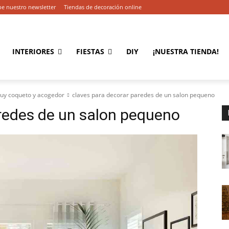
be nuestro newsletter
Tiendas de decoración online
INTERIORES
FIESTAS
DIY
¡NUESTRA TIENDA!
muy coqueto y acogedor
claves para decorar paredes de un salon pequeno
redes de un salon pequeno