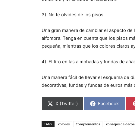
3). No te olvides de los pisos:
Una gran manera de cambiar el aspecto de l
alfombra. Tenga en cuenta que los pisos má
pequeña, mientras que los colores claros a
4). El tiro en las almohadas y fundas de aña
Una manera fácil de llevar el esquema de di
decorativas, fundas y fundas de euros más
C
C
X (Twitter)
Facebook
o
o
m
m
p
p
a
a
TAGS
colores
Complementos
consejos de decor
r
r
t
t
i
i