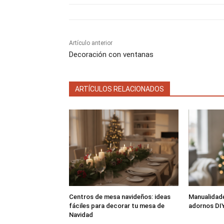
r
r
e
e
n
n
Artículo anterior
Decoración con ventanas
ARTÍCULOS RELACIONADOS
Centros de mesa navideños: ideas
Manualidade
fáciles para decorar tu mesa de
adornos DIY
Navidad