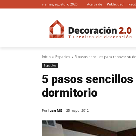
viernes, agosto 7, 2026
Acerca de
Publicidad
Reci
Inicio
Espacios
5 pasos sencillos para renovar su d
Espacios
5 pasos sencillos
dormitorio
Por
Juan MG
25 mayo, 2012