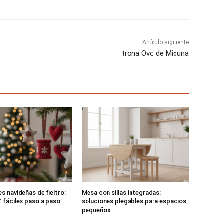
r
r
r
e
e
e
n
n
n
Artículo siguiente
trona Ovo de Micuna
s navideñas de fieltro:
Mesa con sillas integradas:
 fáciles paso a paso
soluciones plegables para espacios
pequeños