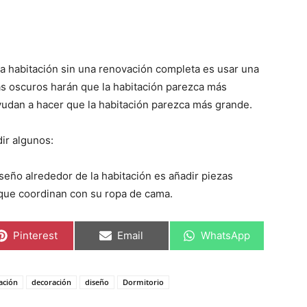
a habitación sin una renovación completa es usar una
s oscuros harán que la habitación parezca más
yudan a hacer que la habitación parezca más grande.
dir algunos:
seño alrededor de la habitación es añadir piezas
 que coordinan con su ropa de cama.
C
C
C
Pinterest
Email
WhatsApp
o
o
o
m
m
m
p
p
p
a
a
a
ación
decoración
diseño
Dormitorio
r
r
r
t
t
t
i
i
i