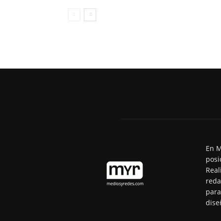
En M
posi
Real
reda
para
dise