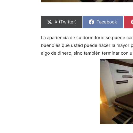
C
C
X (Twitter)
Facebook
o
o
m
m
p
p
La apariencia de su dormitorio se puede ca
a
a
r
r
bueno es que usted puede hacer la mayor pa
t
t
i
i
algo de dinero, sino también terminar con 
r
r
e
e
n
n