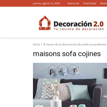
jueves, agosto 6, 2026
Acerca de
Publicidad
Recib
Inicio
8 claves de la decoración de estilo escandinavo
maisons sofa cojines