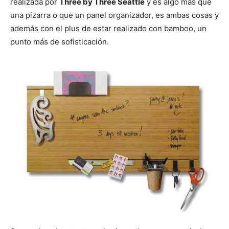
realizada por
Three by Three Seattle
y es algo más que
r
r
r
r
r
t
o
r
A
t
t
t
t
t
t
o
e
p
una pizarra o que un panel organizador, es ambas cosas y
i
i
i
i
i
e
k
s
p
r
r
r
r
r
r
t
además con el plus de estar realizado con bamboo, un
e
e
e
e
e
)
n
n
n
n
n
punto más de sofisticación.