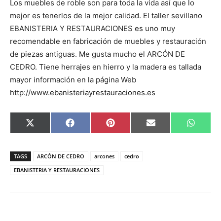
Los muebles de roble son para toda la vida así que lo
mejor es tenerlos de la mejor calidad. El taller sevillano
EBANISTERIA Y RESTAURACIONES es uno muy
recomendable en fabricación de muebles y restauración
de piezas antiguas. Me gusta mucho el ARCÓN DE
CEDRO. Tiene herrajes en hierro y la madera es tallada
mayor información en la página Web
http://www.ebanisteriayrestauraciones.es
C
C
C
C
C
X
F
P
E
W
o
o
o
o
o
(
a
i
m
h
m
m
m
m
m
T
c
n
a
a
p
p
p
p
p
w
e
t
i
t
a
a
a
a
a
i
b
e
l
s
TAGS
ARCÓN DE CEDRO
arcones
cedro
r
r
r
r
r
t
o
r
A
t
t
t
t
t
t
o
e
p
EBANISTERIA Y RESTAURACIONES
i
i
i
i
i
e
k
s
p
r
r
r
r
r
r
t
e
e
e
e
e
)
n
n
n
n
n