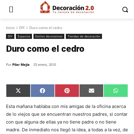
Inicio
DIY
Duro como el cedro
DIY
Espacios
Estilos decorativos
Tiendas de decoración
Duro como el cedro
Por
Pilar Mejia
25 enero, 2010
C
C
C
C
C
X
F
P
E
W
o
o
o
o
o
(
a
i
m
h
m
m
m
m
m
T
c
n
a
a
p
p
p
p
p
w
e
t
i
t
Esta mañana hablaba con mis amigas de la oficina acerca
a
a
a
a
a
i
b
e
l
s
de lo viejos que se encuentran nuestros padres, si contar
r
r
r
r
r
t
o
r
A
t
t
t
t
t
t
o
e
p
con que alguna de ellas ya no tiene padre o no tiene
i
i
i
i
i
e
k
s
p
r
r
r
r
r
r
t
madre. De inmediato nos llegó la idea, a todas a la vez, de
e
e
e
e
e
)