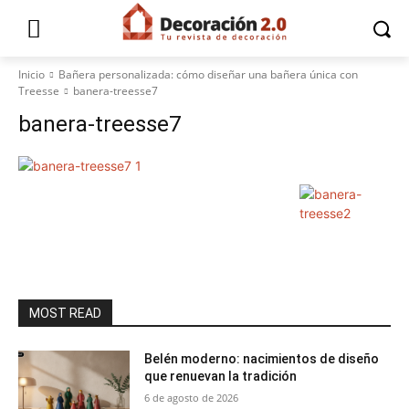
Inicio
Bañera personalizada: cómo diseñar una bañera única con
Treesse
banera-treesse7
banera-treesse7
MOST READ
Belén moderno: nacimientos de diseño
que renuevan la tradición
6 de agosto de 2026