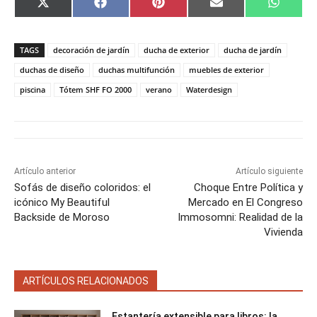
C
C
C
C
C
X
F
P
E
W
o
o
o
o
o
(
a
i
m
h
m
m
m
m
m
T
c
n
a
a
p
p
p
p
p
w
e
t
i
t
a
a
a
a
a
i
b
e
l
s
TAGS
decoración de jardín
ducha de exterior
ducha de jardín
r
r
r
r
r
t
o
r
A
t
t
t
t
t
t
o
e
p
duchas de diseño
duchas multifunción
muebles de exterior
i
i
i
i
i
e
k
s
p
piscina
Tótem SHF FO 2000
verano
Waterdesign
r
r
r
r
r
r
t
e
e
e
e
e
)
n
n
n
n
n
Artículo anterior
Artículo siguiente
Sofás de diseño coloridos: el
Choque Entre Política y
icónico My Beautiful
Mercado en El Congreso
Backside de Moroso
Immosomni: Realidad de la
Vivienda
ARTÍCULOS RELACIONADOS
Estantería extensible para libros: la