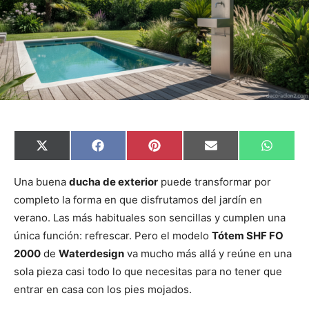
C
C
C
C
C
X
F
P
E
W
o
o
o
o
o
(
a
i
m
h
m
m
m
m
m
T
c
n
a
a
p
p
p
p
p
w
e
t
i
t
Una buena
ducha de exterior
puede transformar por
a
a
a
a
a
i
b
e
l
s
completo la forma en que disfrutamos del jardín en
r
r
r
r
r
t
o
r
A
t
t
t
t
t
t
o
e
p
verano. Las más habituales son sencillas y cumplen una
i
i
i
i
i
e
k
s
p
r
r
r
r
r
r
t
única función: refrescar. Pero el modelo
Tótem SHF FO
e
e
e
e
e
)
n
n
n
n
n
2000
de
Waterdesign
va mucho más allá y reúne en una
sola pieza casi todo lo que necesitas para no tener que
entrar en casa con los pies mojados.