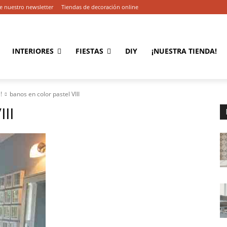
e nuestro newsletter
Tiendas de decoración online
INTERIORES
FIESTAS
DIY
¡NUESTRA TIENDA!
!
banos en color pastel VIII
III