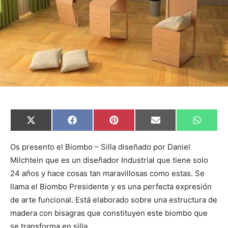
C
C
C
C
C
X
F
P
E
W
o
o
o
o
o
(
a
i
m
h
m
m
m
m
m
T
c
n
a
a
p
p
p
p
p
w
e
t
i
t
Os presento el Biombo – Silla diseñado por Daniel
a
a
a
a
a
i
b
e
l
s
Milchtein que es un diseñador Industrial que tiene solo
r
r
r
r
r
t
o
r
A
t
t
t
t
t
t
o
e
p
24 años y hace cosas tan maravillosas como estas. Se
i
i
i
i
i
e
k
s
p
r
r
r
r
r
r
t
llama el Biombo Presidente y es una perfecta expresión
e
e
e
e
e
)
n
n
n
n
n
de arte funcional. Está elaborado sobre una estructura de
madera con bisagras que constituyen este biombo que
se transforma en silla.