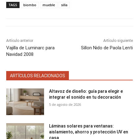
a
a
a
a
a
i
b
e
l
s
TAGS
biombo
mueble
silla
r
r
r
r
r
t
o
r
A
t
t
t
t
t
t
o
e
p
i
i
i
i
i
e
k
s
p
r
r
r
r
r
r
t
e
e
e
e
e
)
n
n
n
n
n
Artículo anterior
Artículo siguiente
Vajilla de Luminarc para
Sillon Nido de Paola Lenti
Navidad 2008
ARTÍCULOS RELACIONADOS
Altavoz de diseño: guía para elegir e
integrar el sonido en tu decoración
5 de agosto de 2026
Láminas solares para ventanas:
aislamiento, ahorro y protección UV en
casa