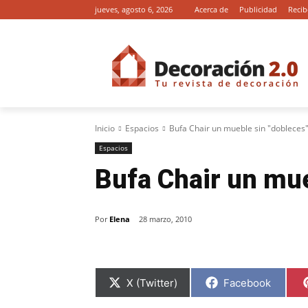
jueves, agosto 6, 2026
Acerca de
Publicidad
Recib
Inicio
Espacios
Bufa Chair un mueble sin "dobleces
Espacios
Bufa Chair un mu
Por
Elena
28 marzo, 2010
C
C
X (Twitter)
Facebook
o
o
m
m