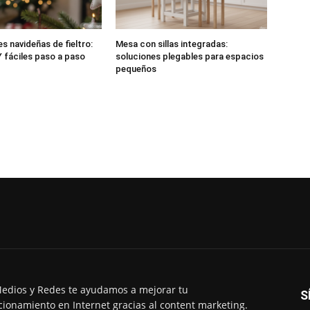
s navideñas de fieltro:
Mesa con sillas integradas:
 fáciles paso a paso
soluciones plegables para espacios
pequeños
edios y Redes te ayudamos a mejorar tu
S
cionamiento en Internet gracias al content marketing.