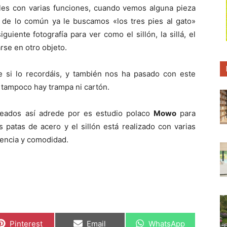
p
p
p
s con varias funciones, cuando vemos alguna pieza
a
a
a
r
r
r
e de lo común ya le buscamos «los tres pies al gato»
t
t
t
i
i
i
uiente fotografía para ver como el sillón, la sillá, el
r
r
r
rse en otro objeto.
e
e
e
n
n
n
e si lo recordáis, y también nos ha pasado con este
 tampoco hay trampa ni cartón.
creados así adrede por es estudio polaco
Mowo
para
patas de acero y el sillón está realizado con varias
stencia y comodidad.
C
C
C
Pinterest
Email
WhatsApp