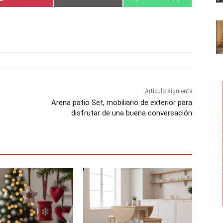
o
o
o
m
m
m
p
p
p
a
a
a
r
r
r
t
t
t
i
i
i
r
r
r
e
e
e
n
n
n
Artículo siguiente
Arena patio Set, mobiliario de exterior para
disfrutar de una buena conversación