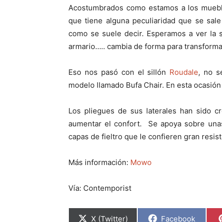
p
p
Acostumbrados como estamos a los mueble
a
a
r
r
que tiene alguna peculiaridad que se sal
t
t
i
i
como se suele decir. Esperamos a ver la sig
r
r
armario….. cambia de forma para transforma
e
e
n
n
Eso nos pasó con el sillón
Roudale
, no s
modelo llamado Bufa Chair. En esta ocasión
Los pliegues de sus laterales han sido 
aumentar el confort. Se apoya sobre unas 
capas de fieltro que le confieren gran resi
Más información:
Mowo
Vía: Contemporist
C
C
X (Twitter)
Facebook