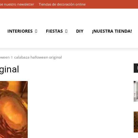
be nuestro newsletter
Tiendas de decoración online
INTERIORES
FIESTAS
DIY
¡NUESTRA TIENDA!
loween
calabaza halloween original
ginal