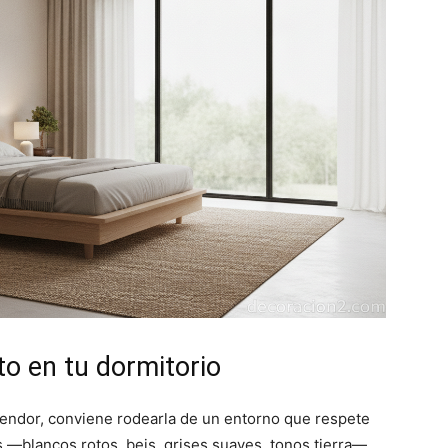
o en tu dormitorio
lendor, conviene rodearla de un entorno que respete
s —blancos rotos, beis, grises suaves, tonos tierra—