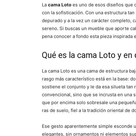
p
p
La
cama Loto
es uno de esos diseños que d
a
a
r
r
con la sofisticación. Con una estructura ta
t
t
i
i
depurado y a la vez un carácter completo, c
r
r
sereno. Si buscas un mueble que aporte cal
e
e
n
n
pena conocer a fondo esta pieza inspirada en
Qué es la cama Loto y en 
La cama Loto es una cama de estructura baj
rasgo más característico está en la base: 
sostiene el conjunto y le da esa silueta ta
convencional, sino que se incrusta en una 
que por encima solo sobresale una pequeña 
ras de suelo, fiel a la tradición oriental de d
Ese gesto aparentemente simple esconde un 
elegantes, sin ornamentos ni elementos sup