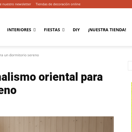
e nuestro newsletter
Tiendas de decoración online
INTERIORES
FIESTAS
DIY
¡NUESTRA TIENDA!
ra un dormitorio sereno
alismo oriental para
reno