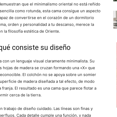
p
p
p
emuestran que el minimalismo oriental no está reñido
a
a
a
r
r
r
n sencilla como rotunda, esta cama consigue un aspecto
t
t
t
i
i
i
apaz de convertirse en el corazón de un dormitorio
r
r
r
ma, orden y personalidad a tu descanso, merece la
e
e
e
n
n
n
 la filosofía estética de Oriente.
qué consiste su diseño
a con un lenguaje visual claramente minimalista. Su
dos hojas de madera se cruzan formando una «X» que
n reconocible. El colchón no se apoya sobre un somier
superficie de madera diseñada a tal efecto, de modo
franja. El resultado es una cama que parece flotar a
ormir cerca de la tierra.
trabajo de diseño cuidado. Las líneas son finas y
erfluos. Cada detalle cumple una función, y nada