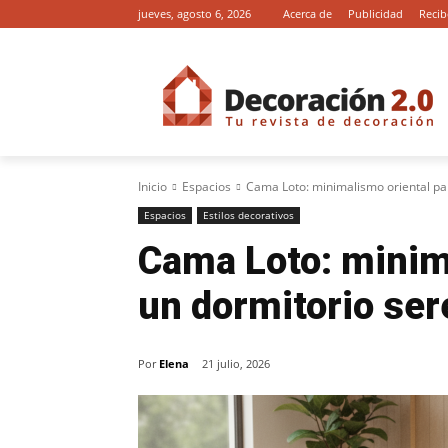
jueves, agosto 6, 2026
Acerca de
Publicidad
Recib
Inicio
Espacios
Cama Loto: minimalismo oriental pa
Espacios
Estilos decorativos
Cama Loto: minim
un dormitorio se
Por
Elena
21 julio, 2026