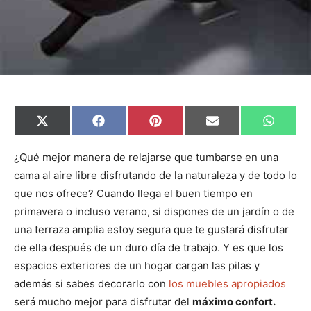
C
C
C
C
C
X
F
P
E
W
o
o
o
o
o
(
a
i
m
h
m
m
m
m
m
T
c
n
a
a
p
p
p
p
p
w
e
t
i
t
¿Qué mejor manera de relajarse que tumbarse en una
a
a
a
a
a
i
b
e
l
s
cama al aire libre disfrutando de la naturaleza y de todo lo
r
r
r
r
r
t
o
r
A
t
t
t
t
t
t
o
e
p
que nos ofrece? Cuando llega el buen tiempo en
i
i
i
i
i
e
k
s
p
r
r
r
r
r
r
t
primavera o incluso verano, si dispones de un jardín o de
e
e
e
e
e
)
n
n
n
n
n
una terraza amplia estoy segura que te gustará disfrutar
de ella después de un duro día de trabajo. Y es que los
espacios exteriores de un hogar cargan las pilas y
además si sabes decorarlo con
los muebles apropiados
será mucho mejor para disfrutar del
máximo confort.