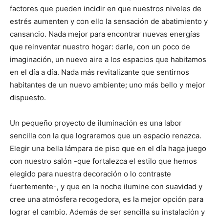
t
t
t
t
t
t
o
e
p
factores que pueden incidir en que nuestros niveles de
i
i
i
i
i
e
k
s
p
r
r
r
r
r
r
t
estrés aumenten y con ello la sensación de abatimiento y
e
e
e
e
e
)
n
n
n
n
n
cansancio. Nada mejor para encontrar nuevas energías
que reinventar nuestro hogar: darle, con un poco de
imaginación, un nuevo aire a los espacios que habitamos
en el día a día. Nada más revitalizante que sentirnos
habitantes de un nuevo ambiente; uno más bello y mejor
dispuesto.
Un pequeño proyecto de iluminación es una labor
sencilla con la que lograremos que un espacio renazca.
Elegir una bella lámpara de piso que en el día haga juego
con nuestro salón -que fortalezca el estilo que hemos
elegido para nuestra decoración o lo contraste
fuertemente-, y que en la noche ilumine con suavidad y
cree una atmósfera recogedora, es la mejor opción para
lograr el cambio. Además de ser sencilla su instalación y