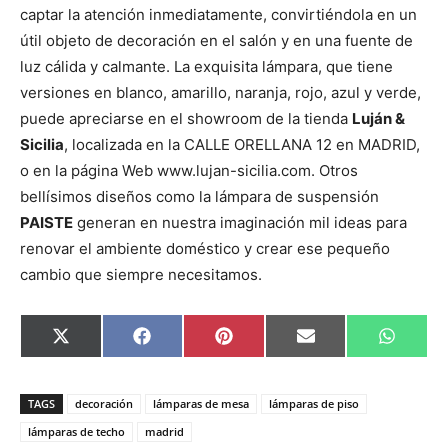
captar la atención inmediatamente, convirtiéndola en un
útil objeto de decoración en el salón y en una fuente de
luz cálida y calmante. La exquisita lámpara, que tiene
versiones en blanco, amarillo, naranja, rojo, azul y verde,
puede apreciarse en el showroom de la tienda
Luján &
Sicilia
, localizada en la CALLE ORELLANA 12 en MADRID,
o en la página Web www.lujan-sicilia.com. Otros
bellísimos diseños como la lámpara de suspensión
PAISTE
generan en nuestra imaginación mil ideas para
renovar el ambiente doméstico y crear ese pequeño
cambio que siempre necesitamos.
C
C
C
C
C
X
F
P
E
W
o
o
o
o
o
(
a
i
m
h
m
m
m
m
m
T
c
n
a
a
p
p
p
p
p
w
e
t
i
t
a
a
a
a
a
i
b
e
l
s
TAGS
decoración
lámparas de mesa
lámparas de piso
r
r
r
r
r
t
o
r
A
t
t
t
t
t
t
o
e
p
lámparas de techo
madrid
i
i
i
i
i