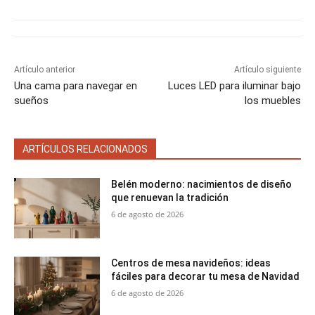
e
k
s
p
r
r
r
r
r
r
t
e
e
e
e
e
)
n
n
n
n
n
Artículo anterior
Artículo siguiente
Una cama para navegar en
Luces LED para iluminar bajo
sueños
los muebles
ARTÍCULOS RELACIONADOS
Belén moderno: nacimientos de diseño
que renuevan la tradición
6 de agosto de 2026
Centros de mesa navideños: ideas
fáciles para decorar tu mesa de Navidad
6 de agosto de 2026