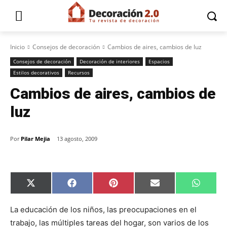
Inicio
Consejos de decoración
Cambios de aires, cambios de luz
Consejos de decoración
Decoración de interiores
Espacios
Estilos decorativos
Recursos
Cambios de aires, cambios de
luz
Por
Pilar Mejia
13 agosto, 2009
C
C
C
C
C
X
F
P
E
W
o
o
o
o
o
(
a
i
m
h
m
m
m
m
m
T
c
n
a
a
p
p
p
p
p
w
e
t
i
t
La educación de los niños, las preocupaciones en el
a
a
a
a
a
i
b
e
l
s
trabajo, las múltiples tareas del hogar, son varios de los
r
r
r
r
r
t
o
r
A